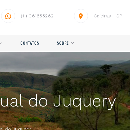
(11) 961655262
Caieiras - SP
CONTATOS
SOBRE
ual do Juquery
al do Juquery