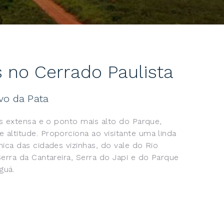
s no Cerrado Paulista
ovo da Pata
is extensa e o ponto mais alto do Parque,
altitude. Proporciona ao visitante uma linda
ica das cidades vizinhas, do vale do Rio
erra da Cantareira, Serra do Japi e do Parque
guá.