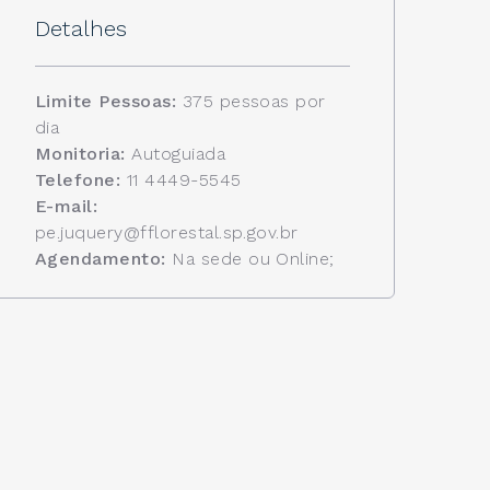
Detalhes
Limite Pessoas:
375 pessoas por
dia
Monitoria:
Autoguiada
Telefone:
11 4449-5545
E-mail:
pe.juquery@fflorestal.sp.gov.br
Agendamento:
Na sede ou Online;