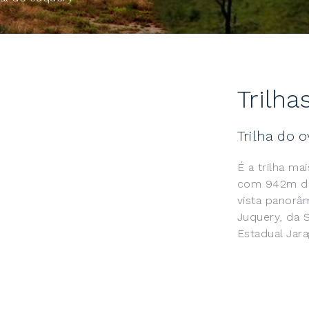
Trilha
Trilha do 
É a trilha ma
com 942m de 
vista panorâm
Juquery, da S
Estadual Jara